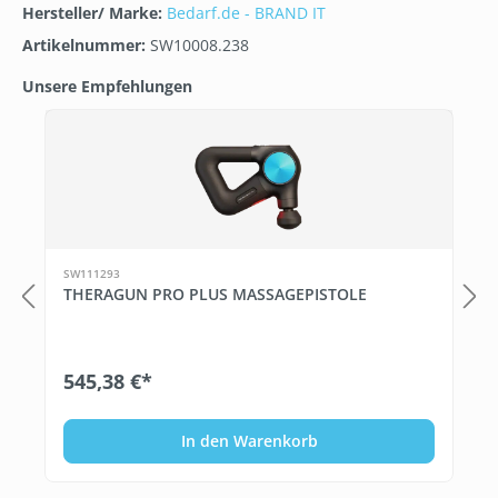
Hersteller/ Marke:
Bedarf.de - BRAND IT
Artikelnummer:
SW10008.238
Unsere Empfehlungen
Produktgalerie überspringen
T
SW111293
THERAGUN PRO PLUS MASSAGEPISTOLE
545,38 €*
In den Warenkorb