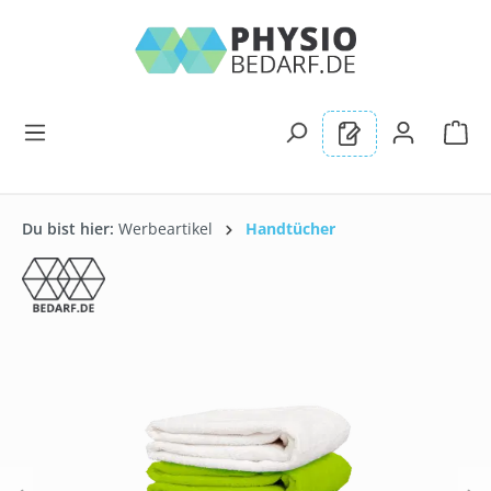
alt springen
Du bist hier:
Werbeartikel
Handtücher
Bildergalerie überspringen