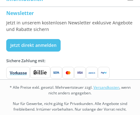
Newsletter
Jetzt in unserem kostenlosen Newsletter exklusive Angebote
und Rabatte sichern
Jetzt direkt anmelden
Sichere Zahlung mit:
Vorkasse
SEPA
VISA
Pay
Pal
AMEX
* Alle Preise exkl. gesetzl. Mehrwertsteuer zzgl.
Versandkosten
, wenn
nicht anders angegeben.
Nur für Gewerbe, nicht gültig für Privatkunden. Alle Angebote sind
freibleibend. Irrtümer vorbehalten. Nur solange der Vorrat reicht.
bedarf.de
•
fitness.bedarf.de
•
bedarf-management.de
•
shopware.bedarf.de
Copyright © 2026 Bedarf.de Großhandel GmbH