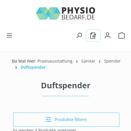
alt springen
Du bist hier:
Praxisausstattung
Sanitär
Spender
Duftspender
Duftspender
Produkte filtern
Es werden 3 Produkte angezeigt.