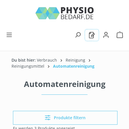
alt springen
Du bist hier:
Verbrauch
Reinigung
Reinigungsmittel
Automatenreinigung
Automatenreinigung
Produkte filtern
Es werden 3 Produkte angezeigt.