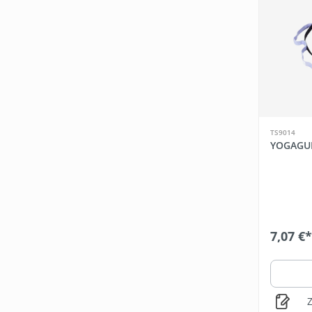
TS9014
YOGAGUR
7,07 €*
Z