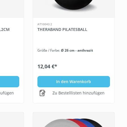
AT10043.2
,2CM
THERABAND PILATESBALL
Größe / Farbe:
Ø 26 cm - anthrazit
12,04 €*
b
In den Warenkorb
nzufügen
Zu Bestelllisten hinzufügen