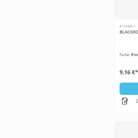
AT10382.1
BLACKRO
Farbe:
Pin
9,16 €*
Z