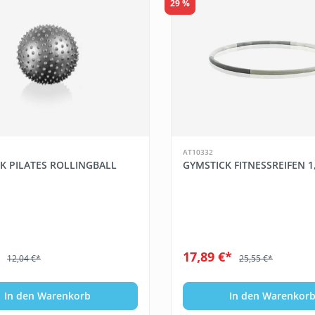
29 %
AT10332
K PILATES ROLLINGBALL
GYMSTICK FITNESSREIFEN 1
*
17,89 €*
12,04 €*
25,55 €*
In den Warenkorb
In den Warenkor