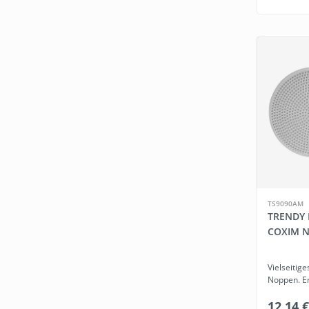
TS9090AM
TRENDY 
COXIM 
Vielseitige
Noppen. Er
12,14 