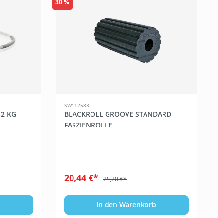
30 %
SW112583
,2 KG
BLACKROLL GROOVE STANDARD
FASZIENROLLE
20,44 €*
29,20 €*
b
In den Warenkorb