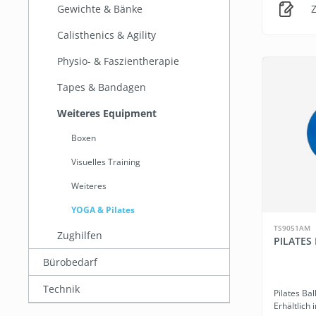
Gewichte & Bänke
Z
Calisthenics & Agility
Physio- & Faszientherapie
Tapes & Bandagen
Weiteres Equipment
Boxen
Visuelles Training
Weiteres
YOGA & Pilates
TS9051AM
Zughilfen
PILATES
Bürobedarf
Technik
Pilates Ba
Erhältlich 