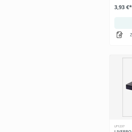
3,93 €*
Z
LP1237
LIVEPRO