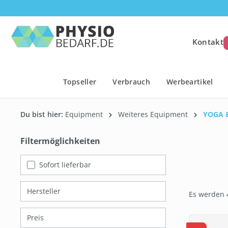
springen
Zur Hauptnavigation springen
Kontakt
Topseller
Verbrauch
Werbeartikel
Du bist hier:
Equipment
Weiteres Equipment
YOGA &
Filtermöglichkeiten
Es werden 24 von 46 Produkten angezeigt.
Sofort lieferbar
Hersteller
Es werden 
Preis