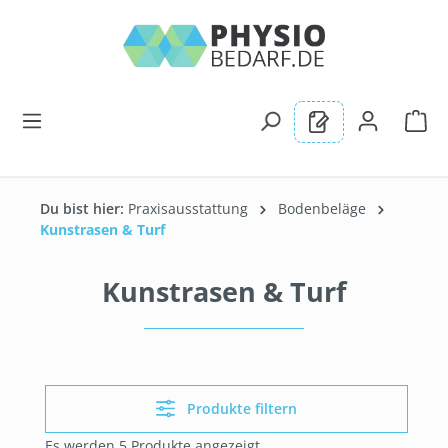
alt springen
Du bist hier:
Praxisausstattung
Bodenbeläge
Kunstrasen & Turf
Kunstrasen & Turf
Produkte filtern
Es werden 5 Produkte angezeigt.