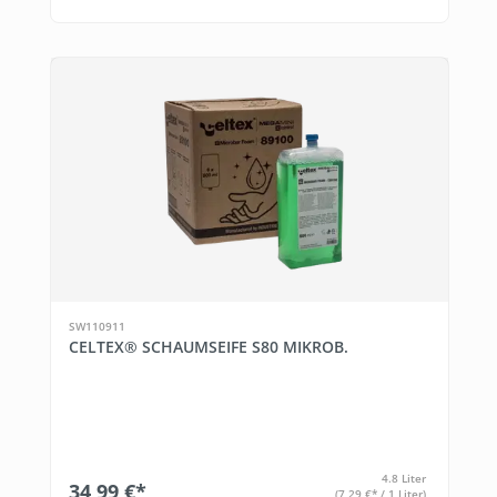
SW110911
CELTEX® SCHAUMSEIFE S80 MIKROB.
4.8 Liter
34,99 €*
(7,29 €* / 1 Liter)