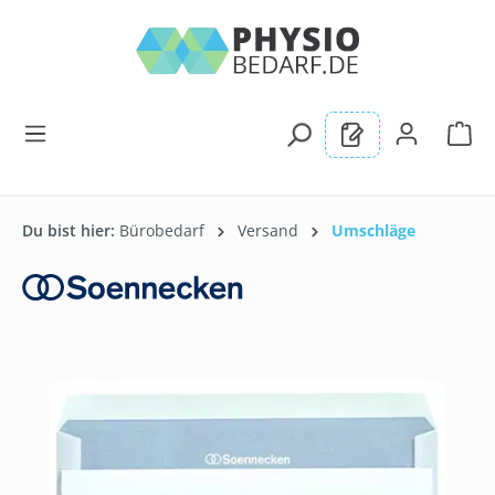
alt springen
Du bist hier:
Bürobedarf
Versand
Umschläge
Bildergalerie überspringen