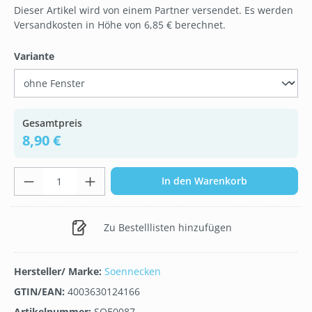
Dieser Artikel wird von einem Partner versendet. Es werden
Versandkosten in Höhe von 6,85 € berechnet.
auswählen
Variante
Gesamtpreis
8,90 €
Produkt Anzahl: Gib den gewünschten Wer
In den Warenkorb
Zu Bestelllisten hinzufügen
Hersteller/ Marke:
Soennecken
GTIN/EAN:
4003630124166
Artikelnummer:
SOE0087