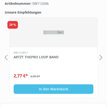
Artikelnummer:
SW112506
Unsere Empfehlungen
Produktgalerie überspringen
29 %
T
SW111289.1
ARTZT THEPRO LOOP BAND
2,77 €*
3,95 €*
In den Warenkorb