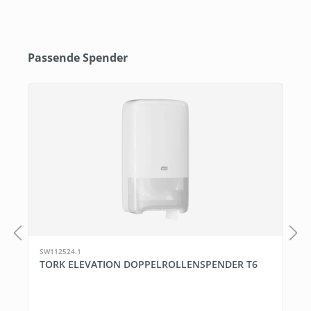
Produktgalerie überspringen
Passende Spender
SW112524.1
TORK ELEVATION DOPPELROLLENSPENDER T6