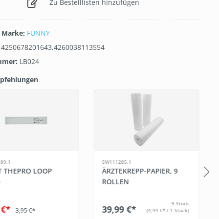
Zu Bestelllisten hinzufügen
/ Marke:
FUNNY
:
4250678201643,4260038113554
mmer:
LB024
pfehlungen
galerie überspringen
89.1
SW111285.1
T THEPRO LOOP
ÄRZTEKREPP-PAPIER, 9
D
ROLLEN
9 Stück
 €*
39,99 €*
3,95 €*
(4,44 €* / 1 Stück)