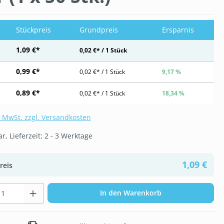
Stückpreis
Grundpreis
Ersparnis
1,09 €*
0,02 €* / 1 Stück
0,99 €*
0,02 €* / 1 Stück
9,17 %
0,89 €*
0,02 €* / 1 Stück
18,34 %
. MwSt. zzgl. Versandkosten
, Lieferzeit: 2 - 3 Werktage
1,09 €
reis
t Anzahl: Gib den gewünschten Wert ein 
In den Warenkorb