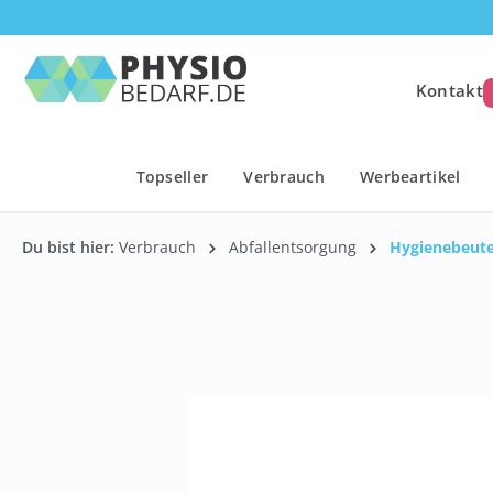
springen
Zur Hauptnavigation springen
Kontakt
Topseller
Verbrauch
Werbeartikel
Du bist hier:
Verbrauch
Abfallentsorgung
Hygienebeute
Bildergalerie überspringen