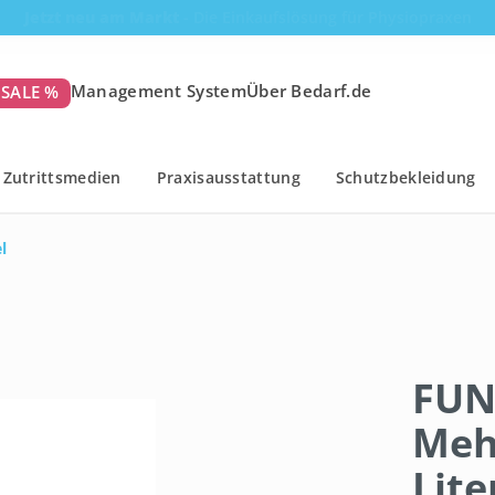
Kauf auf Rechnung mit 30 Tagen Zahlungsziel
Management System
Über Bedarf.de
SALE %
Zutrittsmedien
Praxisausstattung
Schutzbekleidung
l
FUN
Meh
Lite