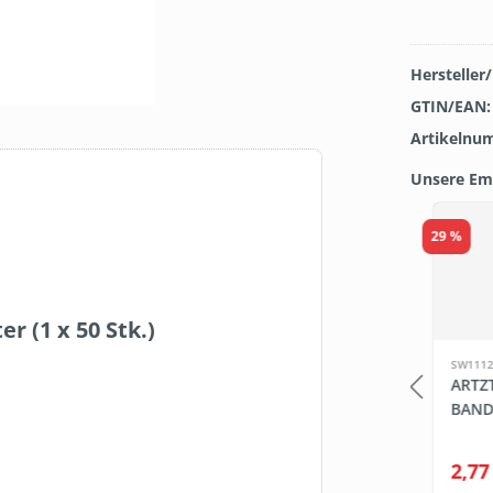
Hersteller
GTIN/EAN
Artikelnu
Unsere Em
Produkt
29 %
 (1 x 50 Stk.)
SW111293
SW1112
MIT LOGO
THERAGUN PRO PLUS
ARTZ
MASSAGEPISTOLE
BAN
*
545,38 €*
2,77