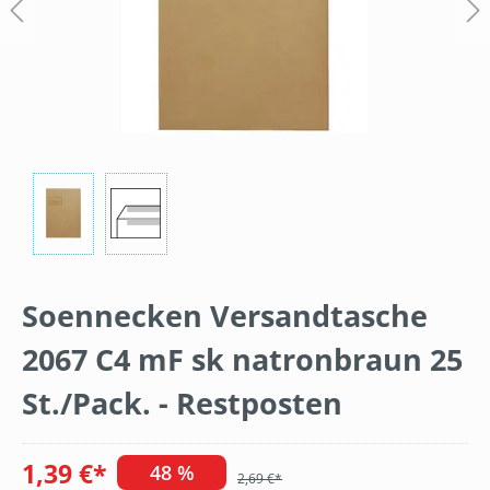
Soennecken Versandtasche
2067 C4 mF sk natronbraun 25
St./Pack. - Restposten
1,39 €*
48 %
2,69 €*