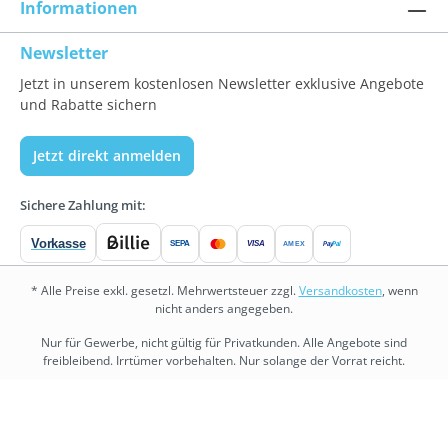
Informationen
Newsletter
Jetzt in unserem kostenlosen Newsletter exklusive Angebote
und Rabatte sichern
Jetzt direkt anmelden
Sichere Zahlung mit:
Vorkasse
SEPA
VISA
Pay
Pal
AMEX
* Alle Preise exkl. gesetzl. Mehrwertsteuer zzgl.
Versandkosten
, wenn
nicht anders angegeben.
Nur für Gewerbe, nicht gültig für Privatkunden. Alle Angebote sind
freibleibend. Irrtümer vorbehalten. Nur solange der Vorrat reicht.
bedarf.de
•
fitness.bedarf.de
•
bedarf-management.de
•
shopware.bedarf.de
Copyright © 2026 Bedarf.de Großhandel GmbH