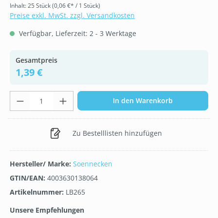
Inhalt:
25 Stück
(0,06 €* / 1 Stück)
Preise exkl. MwSt. zzgl. Versandkosten
Verfügbar, Lieferzeit: 2 - 3 Werktage
Gesamtpreis
1,39 €
Produkt Anzahl: Gib den gewünschten Wer
In den Warenkorb
Zu Bestelllisten hinzufügen
Hersteller/ Marke:
Soennecken
GTIN/EAN:
4003630138064
Artikelnummer:
LB265
Unsere Empfehlungen