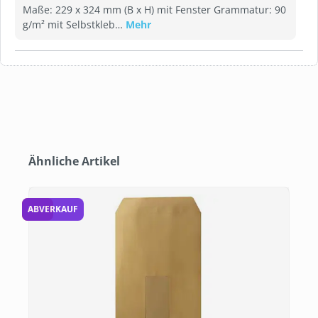
Maße: 229 x 324 mm (B x H) mit Fenster Grammatur: 90
g/m² mit Selbstkleb…
Mehr
Produktgalerie überspringen
Ähnliche Artikel
53 %
ABVERKAUF
5