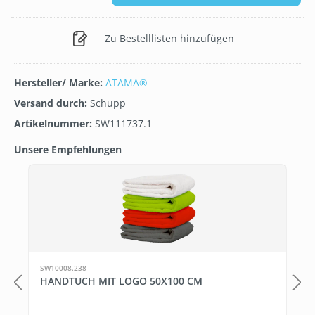
Zu Bestelllisten hinzufügen
Hersteller/ Marke:
ATAMA®
Versand durch:
Schupp
Artikelnummer:
SW111737.1
Unsere Empfehlungen
Produktgalerie überspringen
2
SW10008.238
HANDTUCH MIT LOGO 50X100 CM