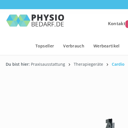
springen
Zur Hauptnavigation springen
Kontakt
Topseller
Verbrauch
Werbeartikel
Du bist hier:
Praxisausstattung
Therapiegeräte
Cardio
Bildergalerie überspringen