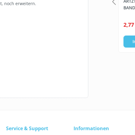
MIT LOGO
BEDARF.DE WET WIPES
ARTZ
t, noch erweitern.
(FEUCHTE
BAN
DESINFEKTIONSTÜCHER, 6
X 800 BLATT)
4800 Blatt
*
ab
74,95 €*
2,77
(0,02 €* / 1 Blatt)
te wählen
Staffel wählen
I
Service & Support
Informationen