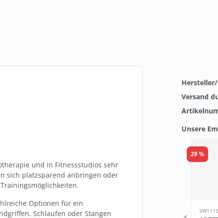
Hersteller
Versand d
Artikelnu
Unsere Em
Produkt
TOP
29 %
otherapie und in Fitnessstudios sehr
sen sich platzsparend anbringen oder
 Trainingsmöglichkeiten.
hlreiche Optionen für ein
LB163
SW1112
ndgriffen, Schlaufen oder Stangen