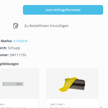
zum Anfrageformular
Zu Bestelllisten hinzufügen
/ Marke:
ATAMA®
urch:
Schupp
mmer:
SW111755
pfehlungen
galerie überspringen
89.1
SW111300.1