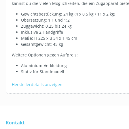
HANDTUCH 
kannst du die vielen Möglichkeiten, die ein Zugapparat biete
50X100 CM
Gewichtsbestückung: 24 kg (4 x 0,5 kg / 11 x 2 kg)
Übersetzung: 1:1 und 1:2
ab
4,54 €
Zuggewicht: 0,25 bis 24 kg
Inklusive 2 Handgriffe
Maße: H 225 x B 34 x T 45 cm
Varian
Gesamtgewicht: 45 kg
Weitere Optionen gegen Aufpreis:
Aluminium-Verkleidung
Stativ für Standmodell
Herstellerdetails anzeigen
Kontakt