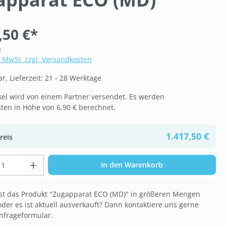
,50 €*
k
. MwSt. zzgl. Versandkosten
, Lieferzeit: 21 - 28 Werktage
ikel wird von einem Partner versendet. Es werden
ten in Höhe von 6,90 € berechnet.
1.417,50 €
reis
t Anzahl: Gib den gewünschten Wert ein 
In den Warenkorb
t das Produkt "Zugapparat ECO (MD)" in größeren Mengen
oder es ist aktuell ausverkauft? Dann kontaktiere uns gerne
nfrageformular.