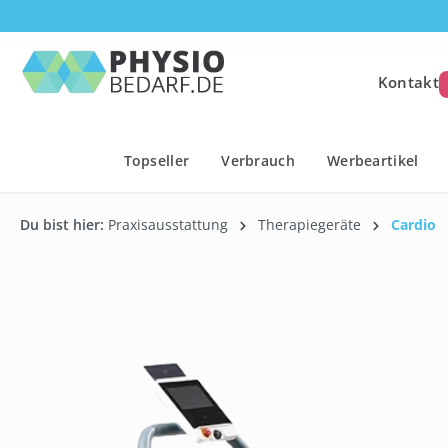
springen
Zur Hauptnavigation springen
Kontakt
Topseller
Verbrauch
Werbeartikel
Du bist hier:
Praxisausstattung
Therapiegeräte
Cardio
Bildergalerie überspringen