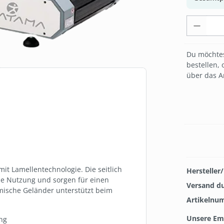
Produk
Du möchtes
bestellen, 
über das A
mit Lamellentechnologie. Die seitlich
Hersteller
e Nutzung und sorgen für einen
Versand d
mische Geländer unterstützt beim
Artikelnu
Unsere Em
ng