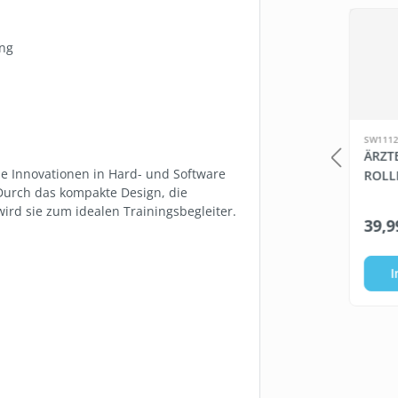
Produkt
29 %
ung
SW111289.1
SW1112
MIT LOGO
ARTZT THEPRO LOOP
ÄRZT
he Innovationen in Hard- und Software
BAND
ROLL
. Durch das kompakte Design, die
ird sie zum idealen Trainingsbegleiter.
*
2,77 €*
39,9
3,95 €*
te wählen
I
In den Warenkorb