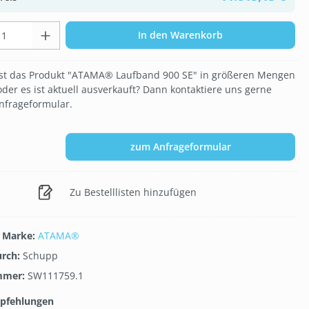
t Anzahl: Gib den gewünschten Wert ein 
In den Warenkorb
t das Produkt "ATAMA® Laufband 900 SE" in größeren Mengen
oder es ist aktuell ausverkauft? Dann kontaktiere uns gerne
nfrageformular.
zum Anfrageformular
Zu Bestelllisten hinzufügen
/ Marke:
ATAMA®
urch:
Schupp
mmer:
SW111759.1
pfehlungen