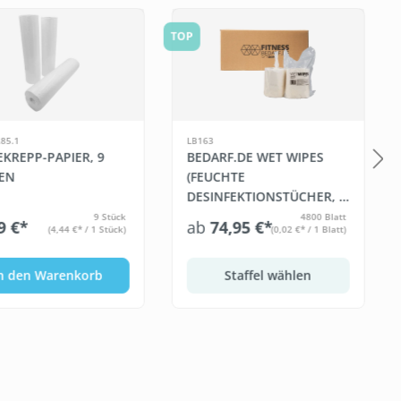
galerie überspringen
TOP
85.1
LB163
EKREPP-PAPIER, 9
BEDARF.DE WET WIPES
EN
(FEUCHTE
DESINFEKTIONSTÜCHER, 6
X 800 BLATT)
9 Stück
4800 Blatt
9 €*
ab
74,95 €*
(4,44 €* / 1 Stück)
(0,02 €* / 1 Blatt)
n den Warenkorb
Staffel wählen