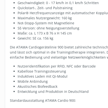
Geschwindigkeit: 0 - 17 km/h in 0,1 km/h Schritten
Quickstart-, Zeit- und Pulstraining
Polar® Herzfrequenzanzeige mit automatischer Koppl
Maximales Nutzergewicht: 160 kg
Not-Stopp-System mit Magnetleine
SE-Version: ohne Neigungsverstellung
Maße: ca. L 173 x B 76 x H 145 cm
Gewicht: SE ca. 156 kg
SW10008.238
HANDTUCH 
Die ATAMA Cardiogerätelinie 900 bietet zahlreiche technisc
50X100 CM
und lässt sich optimal in die Trainingstherapie integrieren
einfache Bedienung und vielseitige Netzwerkmöglichkeiten w
ab
4,54 €
Nutzeridentifikation per RFID, NFC oder Barcode
Kabellose Trainingssteuerung
Varian
Induktives Laden mit Qi-Modul
Mobile Anbindung
Akustisches Biofeedback
Entwicklung und Produktion in Deutschland
Standardausstattung ATAMA Cardio 900: