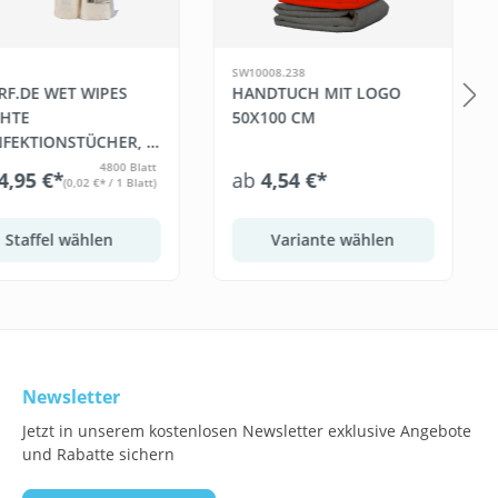
SW10008.238
RF.DE WET WIPES
HANDTUCH MIT LOGO
CHTE
50X100 CM
NFEKTIONSTÜCHER, 6
 BLATT)
4800 Blatt
4,95 €*
ab
4,54 €*
(0,02 €* / 1 Blatt)
Staffel wählen
Variante wählen
Newsletter
Jetzt in unserem kostenlosen Newsletter exklusive Angebote
und Rabatte sichern