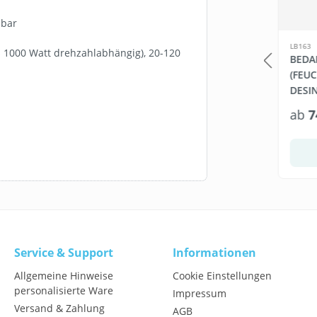
lbar
SW111289.1
LB163
s 1000 Watt drehzahlabhängig), 20-120
PRO PLUS
ARTZT THEPRO LOOP
BEDA
STOLE
BAND
(FEU
DESI
X 800
2,77 €*
ab
7
3,95 €*
Warenkorb
In den Warenkorb
Service & Support
Informationen
Allgemeine Hinweise
Cookie Einstellungen
personalisierte Ware
Impressum
Versand & Zahlung
AGB