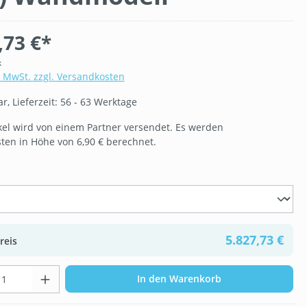
,73 €*
k
. MwSt. zzgl. Versandkosten
, Lieferzeit: 56 - 63 Werktage
ikel wird von einem Partner versendet. Es werden
ten in Höhe von 6,90 € berechnet.
ählen
5.827,73 €
reis
t Anzahl: Gib den gewünschten Wert ein 
In den Warenkorb